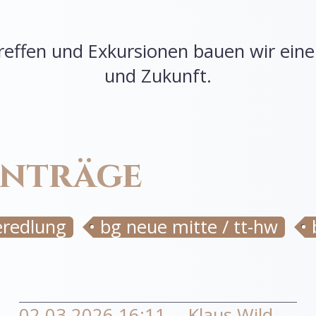
reffen und Exkursionen bauen wir ein
und Zukunft.
inträge
eredlung
bg neue mitte / tt-hw
02.03.2026 16:11
Klaus Wild