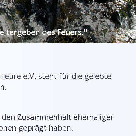
eitergeben des Feuers."
eitergeben des Feuers."
eitergeben des Feuers."
eitergeben des Feuers."
eitergeben des Feuers."
eitergeben des Feuers."
eitergeben des Feuers."
eitergeben des Feuers."
eure e.V. steht für die gelebte
n.
en den Zusammenhalt ehemaliger
ionen geprägt haben.