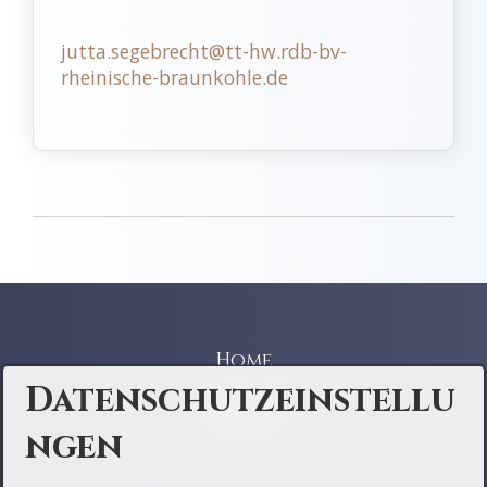
jutta.segebrecht@tt-hw.rdb-bv-
rheinische-braunkohle.de
Home
Kontakt
Datenschutzeinstellu
Impressum
ngen
Datenschutz