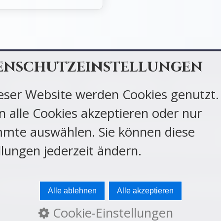
enschutzeinstellungen
Kontakt
Impressum
Daten
eser Website werden Cookies genutzt. 
 alle Cookies akzeptieren oder nur
mmte auswählen. Sie können diese
llungen jederzeit ändern.
 2026 RDB BV Rheinische Braunkoh
Alle ablehnen
Alle akzeptieren
Cookie-Einstellungen