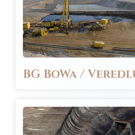
BG BoWa / Vered