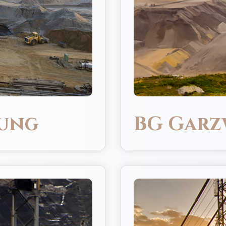
lung
BG Garz