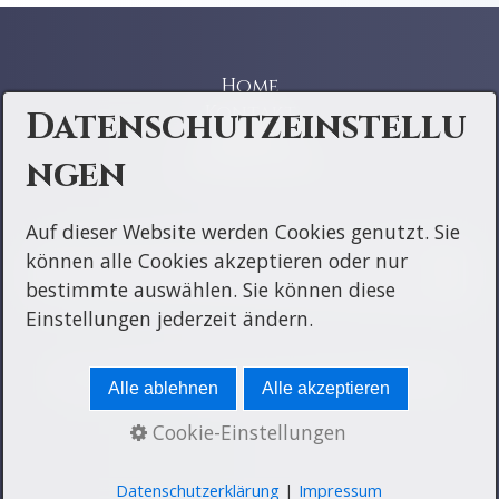
Home
Kontakt
Datenschutzeinstellu
Impressum
ngen
Datenschutz
Auf dieser Website werden Cookies genutzt. Sie
können alle Cookies akzeptieren oder nur
bestimmte auswählen. Sie können diese
Einstellungen jederzeit ändern.
© 2026 RDB BV Rheinische Braunkohle
Alle ablehnen
Alle akzeptieren
Cookie-Einstellungen
Datenschutzerklärung
|
Impressum